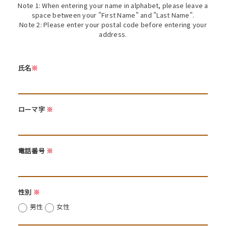
Note 1: When entering your name in alphabet, please leave a
space between your "First Name" and "Last Name".
Note 2: Please enter your postal code before entering your
address.
氏名
※
ローマ字
※
電話番号
※
性別
※
男性
女性