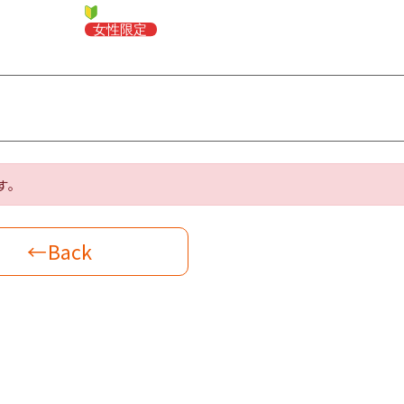
す。
←Back