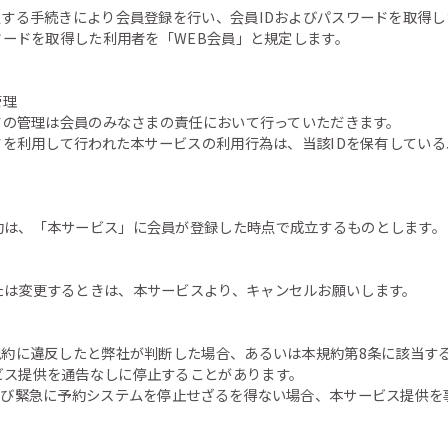
定する手続きにより会員登録を行い、会員IDおよびパスワードを取得
スワードを取得した利用者を「WEB会員」と規定します。
管理
ードの管理は会員のみなさまの責任において行っていただきます。
ードを利用して行われた本サービスの利用行為は、当該IDを保有してい
約は、「本サービス」に会員が登録した時点で成立するものとします。
たは変更するときは、本サービスより、キャンセルお願いします。
規約に違反したと弊社が判断した場合、あるいは本規約第8条に該当す
ビス提供を通告なしに停止することがあります。
よび緊急に予約システムを停止せざるを得ない場合、本サービス提供を