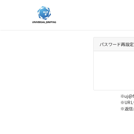
パスワード再設定
※uj@
※UR
※返信