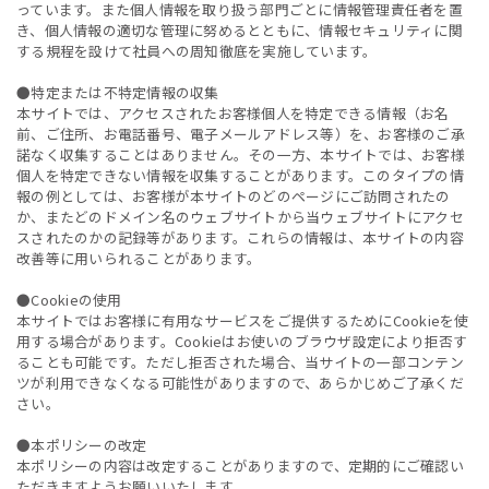
っています。また個人情報を取り扱う部門ごとに情報管理責任者を置
き、個人情報の適切な管理に努めるとともに、情報セキュリティに関
する規程を設けて社員への周知徹底を実施しています。
●特定または不特定情報の収集
本サイトでは、アクセスされたお客様個人を特定できる情報（お名
前、ご住所、お電話番号、電子メールアドレス等）を、お客様のご承
諾なく収集することはありません。その一方、本サイトでは、お客様
個人を特定できない情報を収集することがあります。このタイプの情
報の例としては、お客様が本サイトのどのページにご訪問されたの
か、またどのドメイン名のウェブサイトから当ウェブサイトにアクセ
スされたのかの記録等があります。これらの情報は、本サイトの内容
改善等に用いられることがあります。
●Cookieの使用
本サイトではお客様に有用なサービスをご提供するためにCookieを使
用する場合があります。Cookieはお使いのブラウザ設定により拒否す
ることも可能です。ただし拒否された場合、当サイトの一部コンテン
ツが利用できなくなる可能性がありますので、あらかじめご了承くだ
さい。
●本ポリシーの改定
本ポリシーの内容は改定することがありますので、定期的にご確認い
ただきますようお願いいたします。