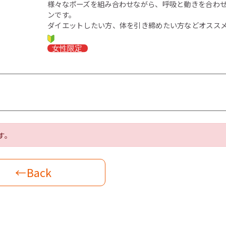
様々なポーズを組み合わせながら、呼吸と動きを合わ
ンです。
ダイエットしたい方、体を引き締めたい方などオスス
す。
←Back