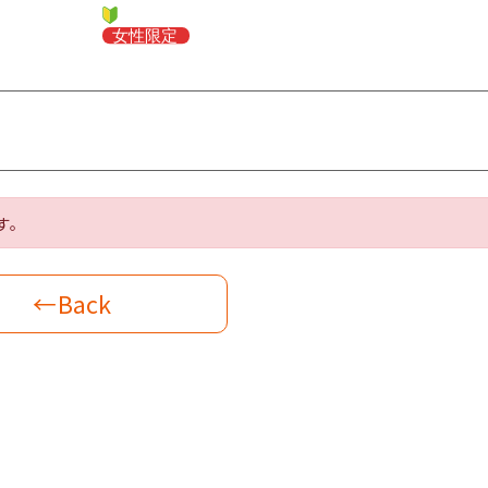
す。
←Back