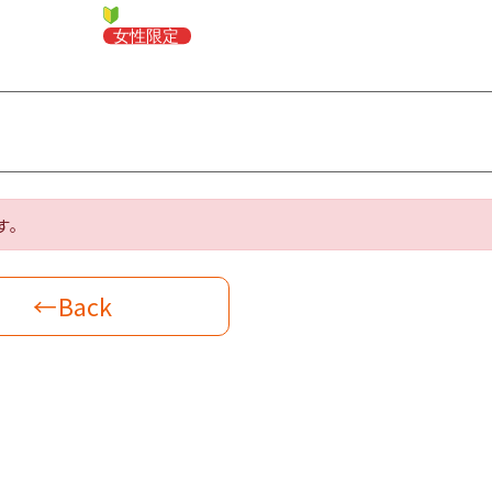
す。
←Back