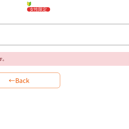
す。
←Back