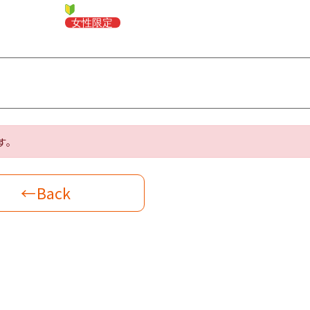
す。
←Back