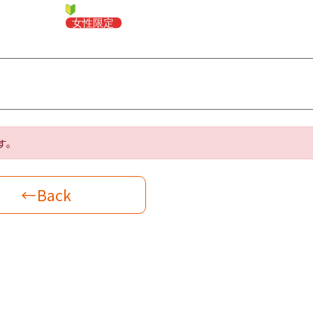
す。
←Back