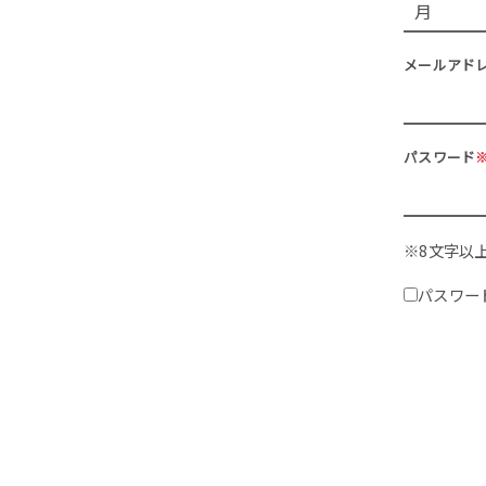
メールアド
パスワード
※8文字以
パスワー