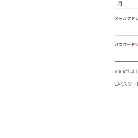
メールアド
パスワード
※8文字以
パスワー