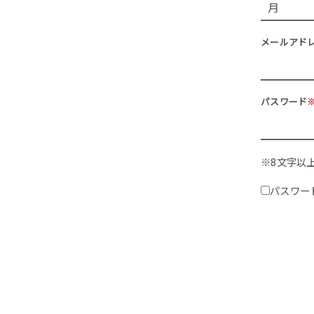
メールアド
パスワード
※8文字以
パスワー