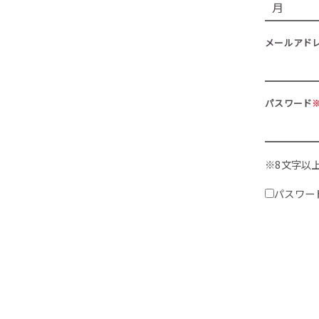
メールアド
パスワード
※8文字以
パスワー