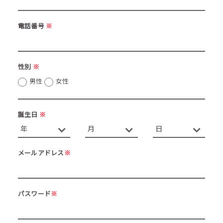
電話番号
※
性別
※
男性
女性
誕生日
※
メールアドレス
※
パスワード
※