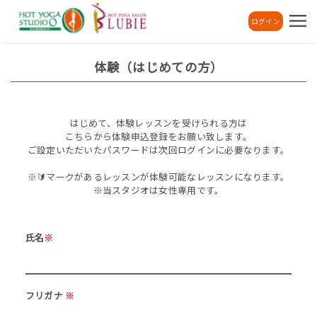
ログイン
体験（はじめての方）
はじめて、体験レッスンを受けられる方は
こちらから体験申込登録をお願い致します。
ご設定いただいたパスワードは次回ログインに必要なります。
※🔰マークがあるレッスンが体験可能なレッスンになります。
※当スタジオは女性専用です。
氏名
※
フリガナ
※