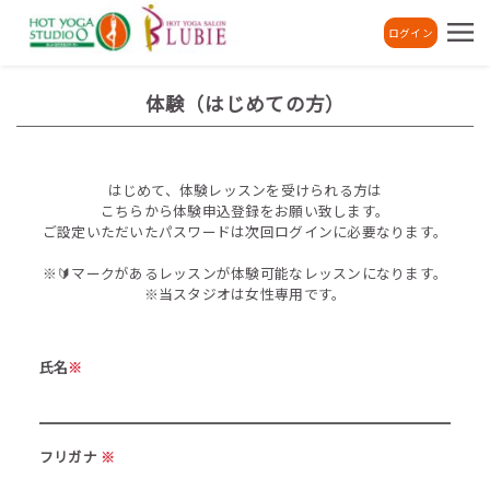
ログイン
体験（はじめての方）
はじめて、体験レッスンを受けられる方は
こちらから体験申込登録をお願い致します。
ご設定いただいたパスワードは次回ログインに必要なります。
※🔰マークがあるレッスンが体験可能なレッスンになります。
※当スタジオは女性専用です。
氏名
※
フリガナ
※