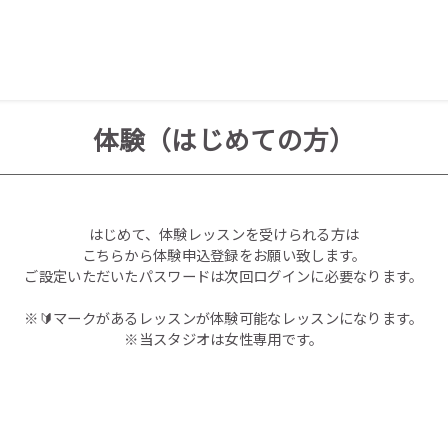
体験（はじめての方）
はじめて、体験レッスンを受けられる方は
こちらから体験申込登録をお願い致します。
ご設定いただいたパスワードは次回ログインに必要なります。
※🔰マークがあるレッスンが体験可能なレッスンになります。
※当スタジオは女性専用です。