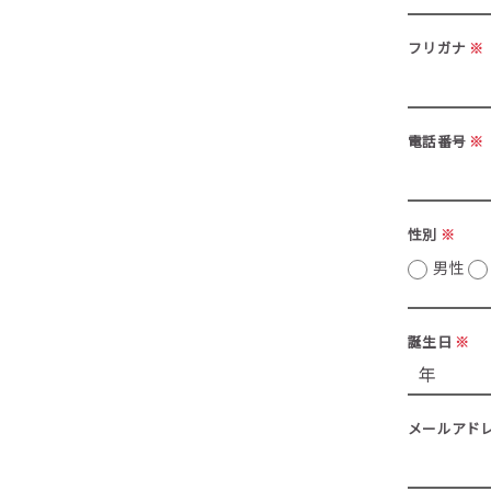
フリガナ
※
電話番号
※
性別
※
男性
誕生日
※
メールアド