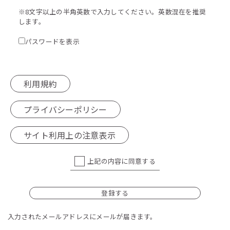
※8文字以上の半角英数で入力してください。英数混在を推奨
します。
パスワードを表示
利用規約
プライバシーポリシー
サイト利用上の注意表示
上記の内容に同意する
登録する
入力されたメールアドレスにメールが届きます。