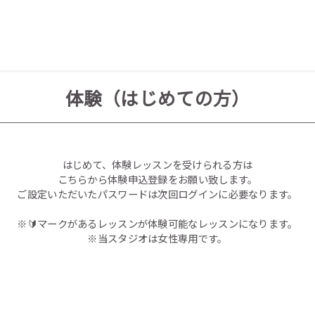
体験（はじめての方）
はじめて、体験レッスンを受けられる方は
こちらから体験申込登録をお願い致します。
ご設定いただいたパスワードは次回ログインに必要なります。
※🔰マークがあるレッスンが体験可能なレッスンになります。
※当スタジオは女性専用です。