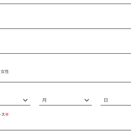
女性
レス
※