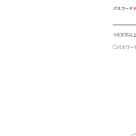
パスワード
※8文字以
パスワー