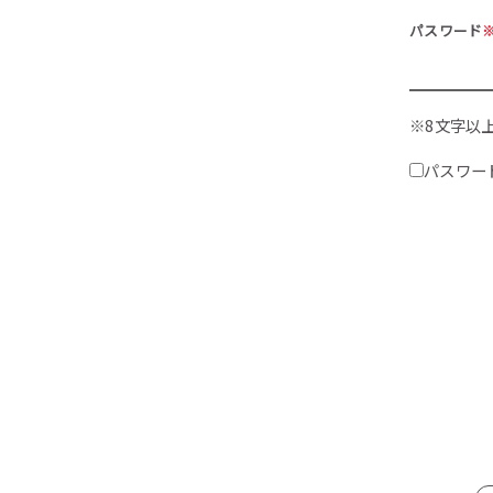
パスワード
※8文字以
パスワー