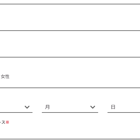
女性
レス
※