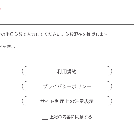
※
上の半角英数で入力してください。英数混在を推奨します。
ドを表示
利用規約
プライバシーポリシー
サイト利用上の注意表示
上記の内容に同意する