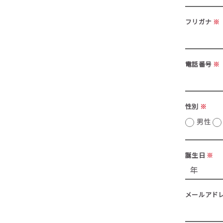
フリガナ
※
電話番号
※
性別
※
男性
誕生日
※
メールアド