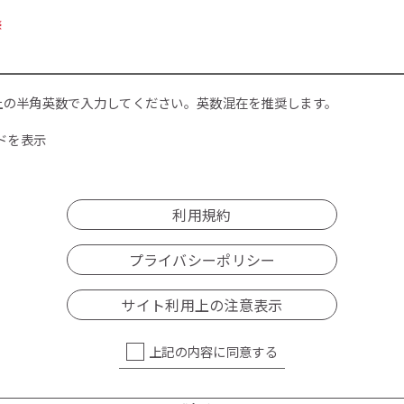
※
上の半角英数で入力してください。英数混在を推奨します。
ドを表示
利用規約
プライバシーポリシー
サイト利用上の注意表示
上記の内容に同意する