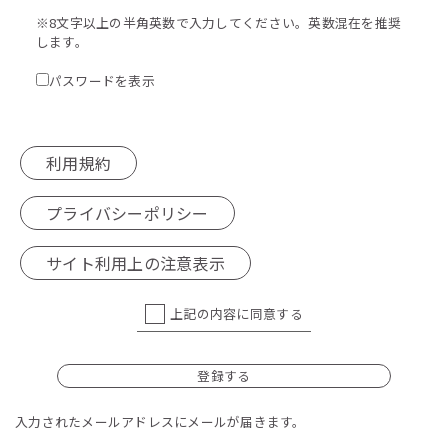
※8文字以上の半角英数で入力してください。英数混在を推奨
します。
パスワードを表示
利用規約
プライバシーポリシー
サイト利用上の注意表示
上記の内容に同意する
登録する
入力されたメールアドレスにメールが届きます。