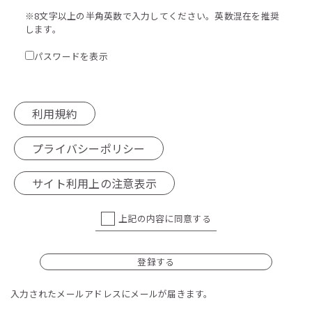
※8文字以上の半角英数で入力してください。英数混在を推奨
します。
パスワードを表示
利用規約
プライバシーポリシー
サイト利用上の注意表示
上記の内容に同意する
登録する
入力されたメールアドレスにメールが届きます。