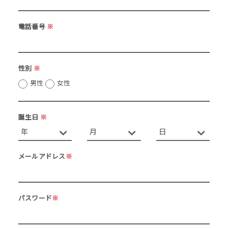
電話番号
※
性別
※
男性
女性
誕生日
※
メールアドレス
※
パスワード
※