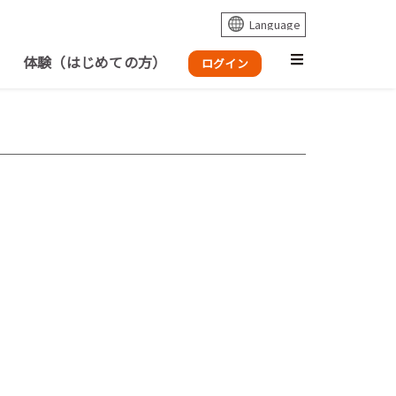
体験（はじめての方）
ログイン