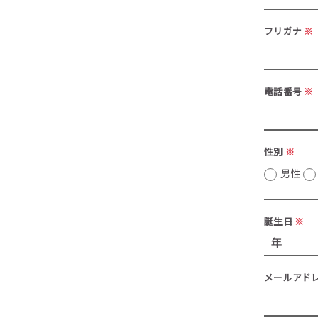
フリガナ
※
電話番号
※
性別
※
男性
誕生日
※
メールアド