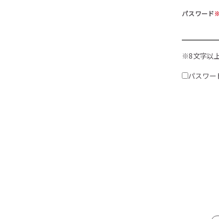
パスワード
※8文字以
パスワー