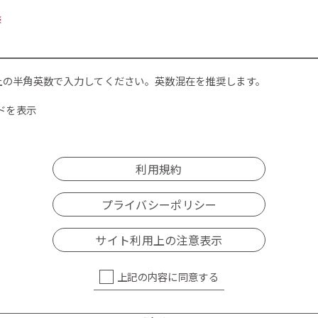
※
上の半角英数で入力してください。英数混在を推奨します。
ドを表示
利用規約
プライバシーポリシー
サイト利用上の注意表示
上記の内容に同意する