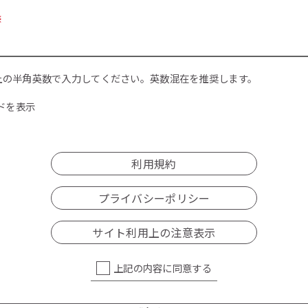
※
上の半角英数で入力してください。英数混在を推奨します。
ドを表示
利用規約
プライバシーポリシー
サイト利用上の注意表示
上記の内容に同意する