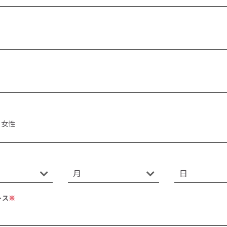
女性
レス
※