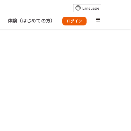
体験（はじめての方）
ログイン