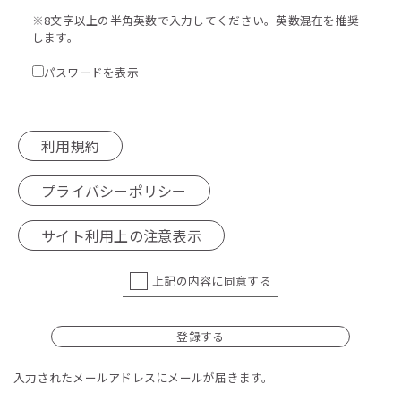
※8文字以上の半角英数で入力してください。英数混在を推奨
します。
パスワードを表示
利用規約
プライバシーポリシー
サイト利用上の注意表示
上記の内容に同意する
登録する
入力されたメールアドレスにメールが届きます。