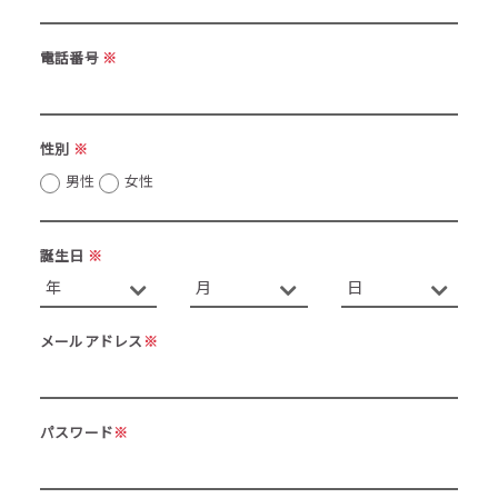
電話番号
※
性別
※
男性
女性
誕生日
※
メールアドレス
※
パスワード
※