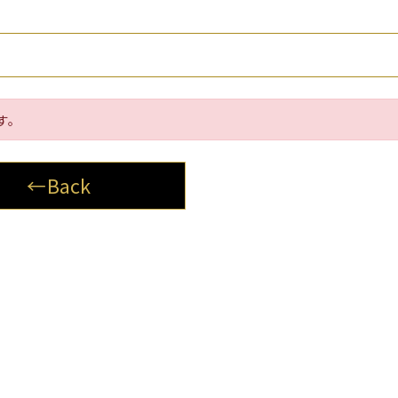
す。
←Back