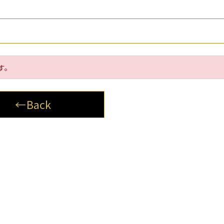
す。
←Back