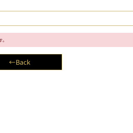
す。
←Back