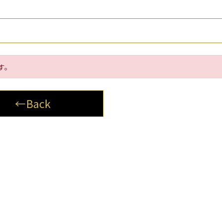
す。
←Back