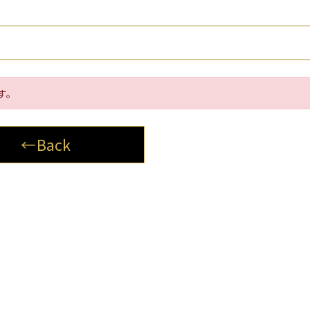
す。
←Back