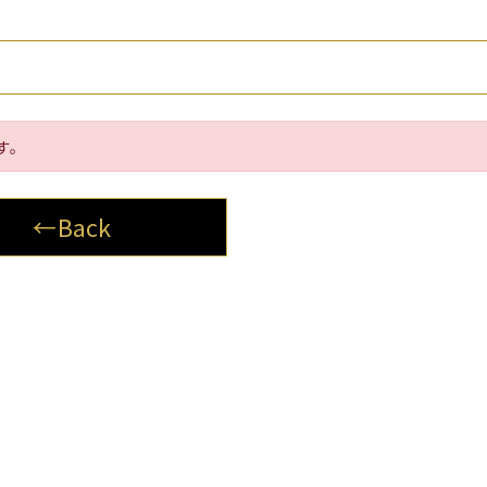
す。
←Back