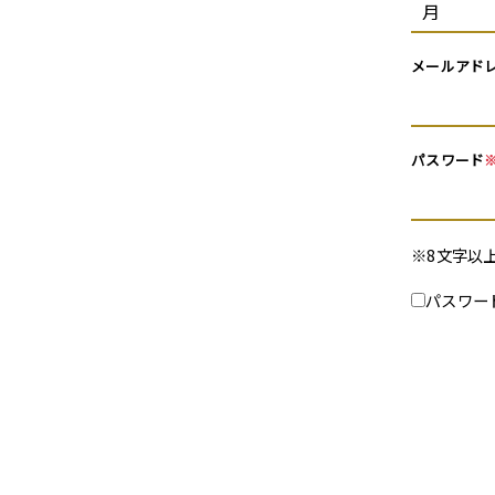
メールアド
パスワード
※8文字以
パスワー