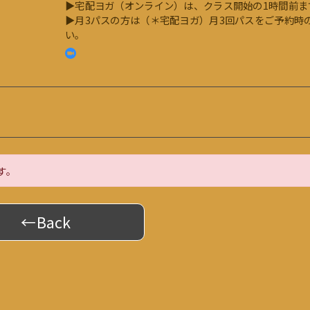
▶宅配ヨガ（オンライン）は、クラス開始の1時間前ま
▶月3パスの方は（＊宅配ヨガ）月3回パスをご予約時
い。
す。
←Back