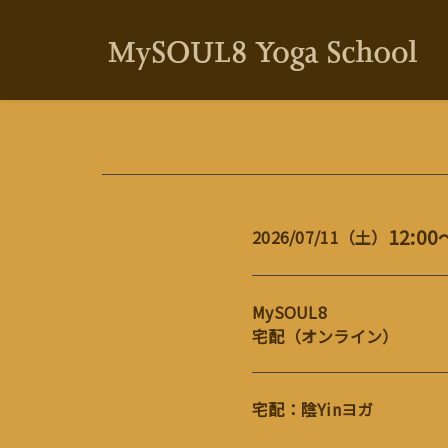
12:00
2026/07/11（土）
MySOUL8
宅配（オンライン）
宅配：陰Yinヨガ