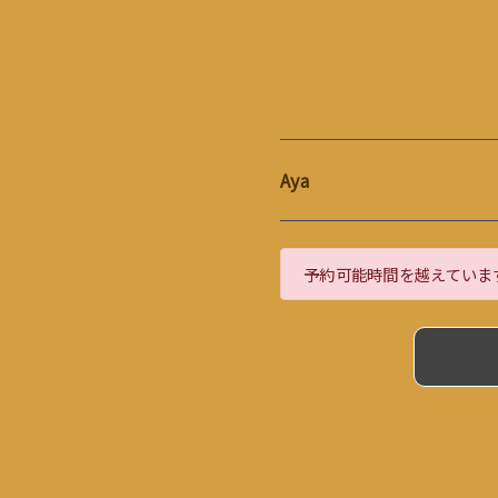
Aya
予約可能時間を越えていま