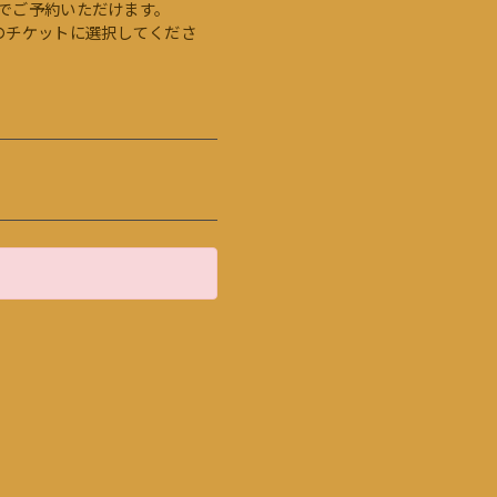
でご予約いただけます。
のチケットに選択してくださ